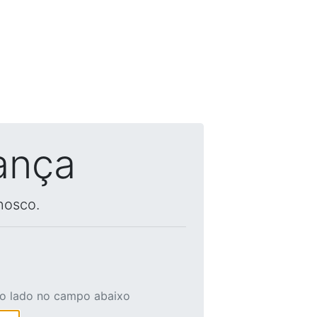
ança
nosco.
ao lado no campo abaixo