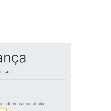
ança
nosco.
ao lado no campo abaixo