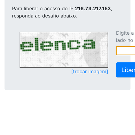
Para liberar o acesso
do IP
216.73.217.153
,
responda ao desafio abaixo.
Digite 
lado no
[trocar imagem]